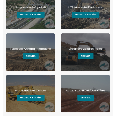
Ampliación A-6 / AP-6
UTE Minicentral Valmayor
MADRID - ESPAÑA
MADRID - ESPAÑA
Ferrocarril Annaba - Ramdane
Línea ferroviaria en Tiaret
ARGELIA
ARGELIA
Urb. Nuevo Tres Cantos
Autopista AIBD-Mbour-Thies
MADRID - ESPAÑA
SENEGAL